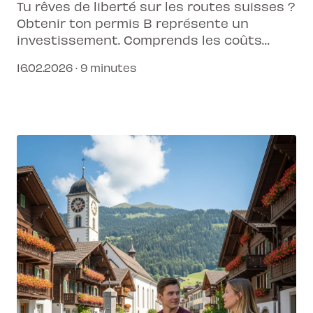
Tu rêves de liberté sur les routes suisses ?
Obtenir ton permis B représente un
investissement. Comprends les coûts
associés et comment les maîtriser pour
16.02.2026 · 9 minutes
une réussite sereine.