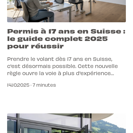
Permis à 17 ans en Suisse :
le guide complet 2025
pour réussir
Prendre le volant dès 17 ans en Suisse,
c'est désormais possible. Cette nouvelle
règle ouvre la voie à plus d'expérience
avant de conduire seul, mais elle implique
14.10.2025 · 7 minutes
des conditions précises. Découvre
comment transformer cette année
d'apprentissage en un véritable atout pour
ta sécurité et ta réussite.