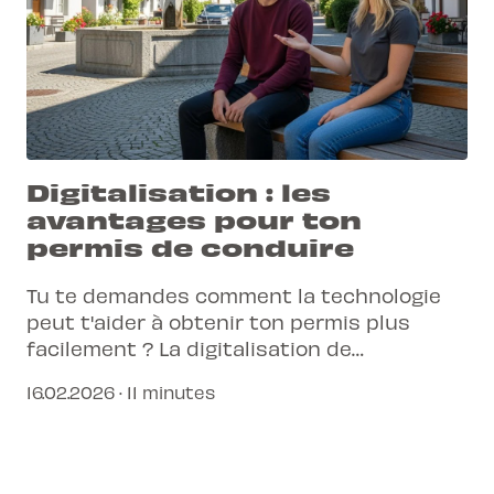
Digitalisation : les
avantages pour ton
permis de conduire
Tu te demandes comment la technologie
peut t'aider à obtenir ton permis plus
facilement ? La digitalisation de
l'apprentissage de la conduite offre des
16.02.2026 · 11 minutes
avantages concrets pour un parcours plus
fluide et efficace.