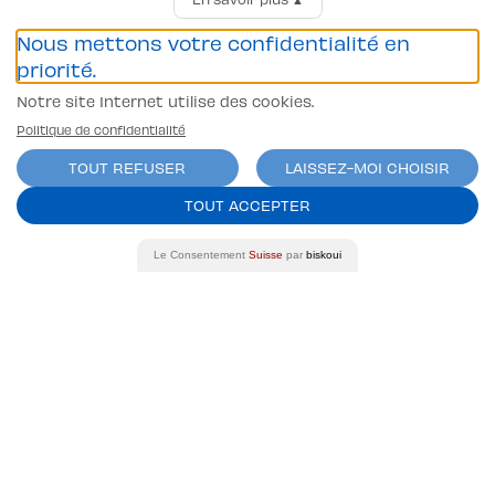
Permis Voiture (B)
Nous mettons votre confidentialité en
Permis Moto/scooter A1
priorité.
Camion (C et C1)
Notre site Internet utilise des cookies.
Tracteur (G)
Remorque (BE et CE)
Politique de confidentialité
Autocar (D et D1)
TOUT REFUSER
LAISSEZ-MOI CHOISIR
Coordonnées bancaires
Banque Raiffeisen Gros-de-Vaud
TOUT ACCEPTER
CH07 8080 8002 0751 5376 4
Auto-Moto-Ecole Pittet SA
Le Consentement
Suisse
par
biskoui
Av. Juste-Olivier 23 1006 Lausanne
Conditions générales
Politique de confidentialité
contact@l-pittet.ch