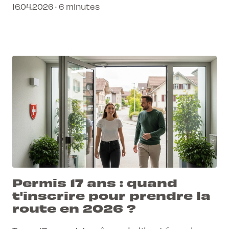
16.04.2026 · 6 minutes
ton parcours soit simple et efficace.
Permis 17 ans : quand
t'inscrire pour prendre la
route en 2026 ?