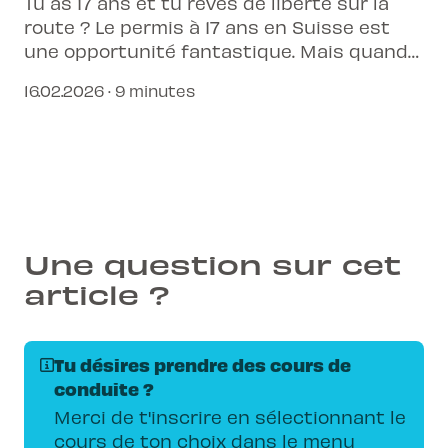
Tu as 17 ans et tu rêves de liberté sur la
route ? Le permis à 17 ans en Suisse est
une opportunité fantastique. Mais quand
est le bon moment pour t'inscrire et
16.02.2026 · 9 minutes
commencer ton parcours ?
Une question sur cet
article ?
Tu désires prendre des cours de
conduite ?
Merci de t'inscrire en sélectionnant le
cours de ton choix dans le menu