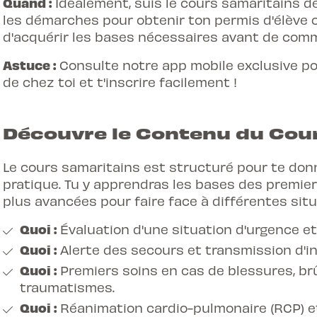
Quand :
Idéalement, suis le cours samaritains d
les démarches pour obtenir ton permis d'élève 
d'acquérir les bases nécessaires avant de co
Astuce :
Consulte notre
app mobile exclusive
po
de chez toi et t'inscrire facilement !
Découvre le Contenu du Cou
Le cours samaritains est structuré pour te do
pratique. Tu y apprendras les bases des premie
plus avancées pour faire face à différentes situ
Quoi :
Évaluation d'une situation d'urgence et 
Quoi :
Alerte des secours et transmission d'i
Quoi :
Premiers soins en cas de blessures, brû
traumatismes.
Quoi :
Réanimation cardio-pulmonaire (RCP) et u