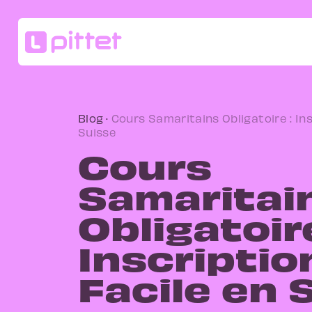
Blog
·
Cours Samaritains Obligatoire : Ins
Suisse
Cours
Samaritai
Obligatoire
Inscriptio
Facile en 