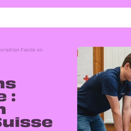
cription Facile en
ns
 :
n
Suisse