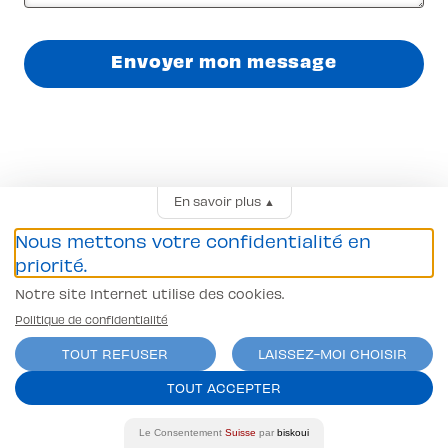
Envoyer mon message
L-pittet près de
En savoir plus
▲
chez toi
Nous mettons votre confidentialité en
priorité.
Notre site Internet utilise des cookies.
Agence de Lausanne
Politique de confidentialité
Agence de Echallens
TOUT REFUSER
LAISSEZ-MOI CHOISIR
Agence de Nyon
TOUT ACCEPTER
Agence de Gland
Le Consentement
Suisse
par
biskoui