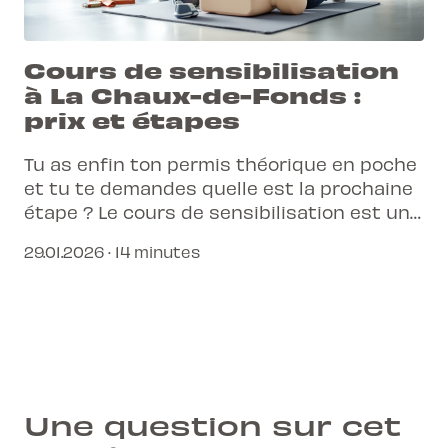
Cours de sensibilisation
à La Chaux-de-Fonds :
prix et étapes
Tu as enfin ton permis théorique en poche
et tu te demandes quelle est la prochaine
étape ? Le cours de sensibilisation est un
passage obligé pour affiner tes réflexes et
29.01.2026 · 14 minutes
comprendre les dangers de la route avant
de passer à la pratique.
Une question sur cet