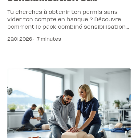
samaritains
Tu cherches à obtenir ton permis sans
vider ton compte en banque ? Découvre
comment le pack combiné sensibilisation
et premiers secours te permet de réaliser
29.01.2026 · 17 minutes
des économies réelles tout en simplifiant
tes démarches administratives.