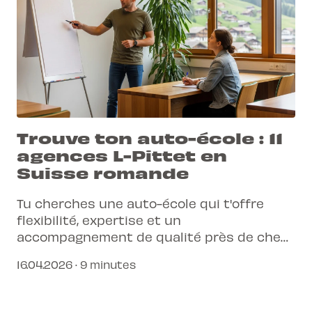
Trouve ton auto-école : 11
agences L-Pittet en
Suisse romande
Tu cherches une auto-école qui t'offre
flexibilité, expertise et un
accompagnement de qualité près de chez
toi ? Découvre comment les 11 agences L-
16.04.2026 · 9 minutes
Pittet en Suisse romande simplifient ton
parcours vers le permis.