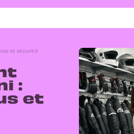
lus et sécurité
nt
i :
us et