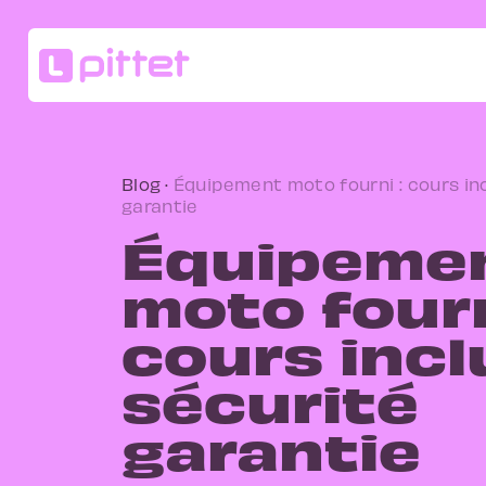
Blog
·
Équipement moto fourni : cours inc
garantie
Équipeme
moto fourn
cours incl
sécurité
garantie