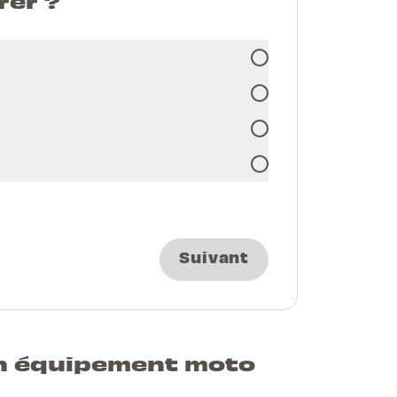
rer ?
Suivant
n équipement moto