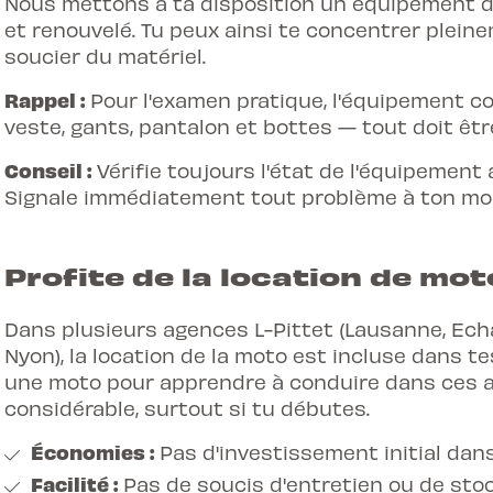
Nous mettons à ta disposition un équipement d
et renouvelé. Tu peux ainsi te concentrer plein
soucier du matériel.
Rappel :
Pour l'examen pratique, l'équipement co
veste, gants, pantalon et bottes — tout doit êt
Conseil :
Vérifie toujours l'état de l'équipemen
Signale immédiatement tout problème à ton mon
Profite de la location de mot
Dans plusieurs agences L-Pittet (Lausanne, Echa
Nyon), la location de la moto est incluse dans t
une moto pour apprendre à conduire dans ces a
considérable, surtout si tu débutes.
Économies :
Pas d'investissement initial dan
Facilité :
Pas de soucis d'entretien ou de sto