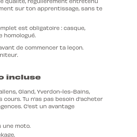
e qualité, régulièrement entretenu
ement sur ton apprentissage, sans te
mplet est obligatoire : casque,
re homologué.
t avant de commencer ta leçon.
iteur.
o incluse
llens, Gland, Yverdon-les-Bains,
es cours. Tu n'as pas besoin d'acheter
gences. C'est un avantage
s une moto.
ckage.