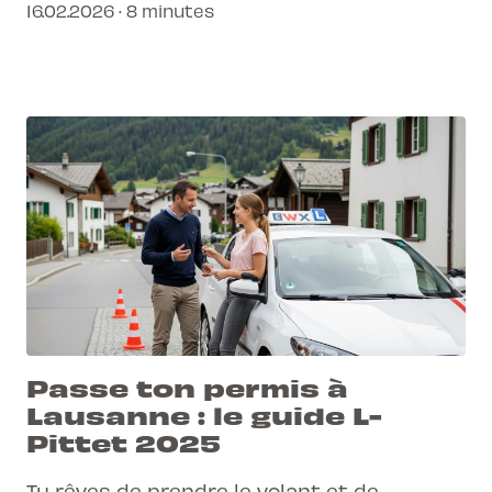
16.02.2026 · 8 minutes
comment planifier au mieux ton parcours.
Passe ton permis à
Lausanne : le guide L-
Pittet 2025
Tu rêves de prendre le volant et de