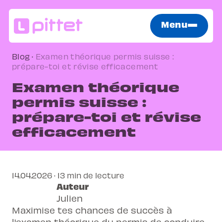
Menu
Blog
·
Examen théorique permis suisse :
prépare-toi et révise efficacement
Examen théorique
permis suisse :
prépare-toi et révise
efficacement
14.04.2026 · 13 min de lecture
Auteur
Julien
Maximise tes chances de succès à
l'examen théorique du permis de conduire