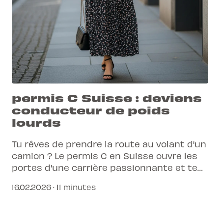
permis C Suisse : deviens
conducteur de poids
lourds
Tu rêves de prendre la route au volant d'un
camion ? Le permis C en Suisse ouvre les
portes d'une carrière passionnante et te
donne une nouvelle liberté professionnelle.
16.02.2026 · 11 minutes
Découvre comment l'obtenir.