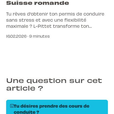
Suisse romande
Tu rêves d'obtenir ton permis de conduire
sans stress et avec une flexibilité
maximale ? L-Pittet transforme ton
parcours d'apprentissage grâce à une
16.02.2026 · 9 minutes
approche moderne et connectée, unique
en Suisse romande.
Une question sur cet
article ?
Tu désires prendre des cours de
conduite ?