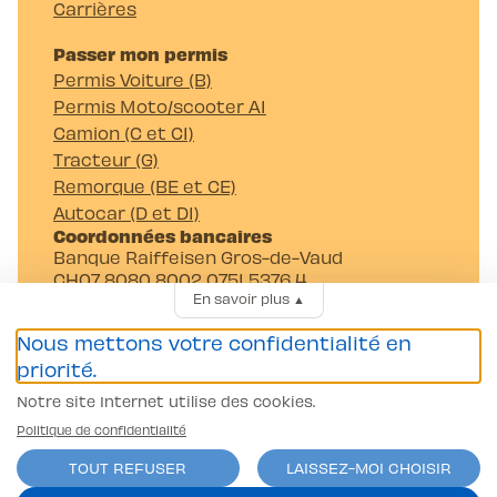
Carrières
Passer mon permis
Permis Voiture (B)
Permis Moto/scooter A1
Camion (C et C1)
Tracteur (G)
Remorque (BE et CE)
Autocar (D et D1)
Coordonnées bancaires
Banque Raiffeisen Gros-de-Vaud
CH07 8080 8002 0751 5376 4
En savoir plus
▲
Auto-Moto-Ecole Pittet SA
Av. Juste-Olivier 23 1006 Lausanne
Nous mettons votre confidentialité en
priorité.
Notre site Internet utilise des cookies.
Politique de confidentialité
TOUT REFUSER
LAISSEZ-MOI CHOISIR
Conditions générales