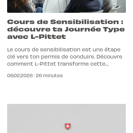
Cours de Sensibilisation :
découvre ta Journée Type
avec L-Pittet
Le cours de sensibilisation est une étape
clé vers ton permis de conduire. Découvre
comment L-Pittet transforme cette
obligation en une expérience
06.02.2026 · 26 minutes
enrichissante et interactive, te préparant
aux défis de la route.