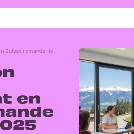
n Suisse romande : le
on
t en
mande
2025