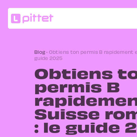
Blog
·
Obtiens ton permis B rapidement e
guide 2025
Obtiens t
permis B
rapidemen
Suisse ro
: le guide 