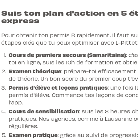
Suis ton plan d'action en 5 
express
Pour obtenir ton permis B rapidement, il faut sui
étapes clés que tu peux optimiser avec L-Pittet
Cours de premiers secours (Samaritains)
: c'
toi en ligne, suis les 10h de formation et obti
Examen théorique
: prépare-toi efficacement 
de théorie. Un bon score du premier coup t'é
Permis d'élève et leçons pratiques
: une fois
permis d'élève. Commence tes leçons de cond
l'app.
Cours de sensibilisation
: suis les 8 heures o
pratiques. Nos agences, comme à
Lausanne o
régulières.
Examen pratique
: grâce au suivi de progressi