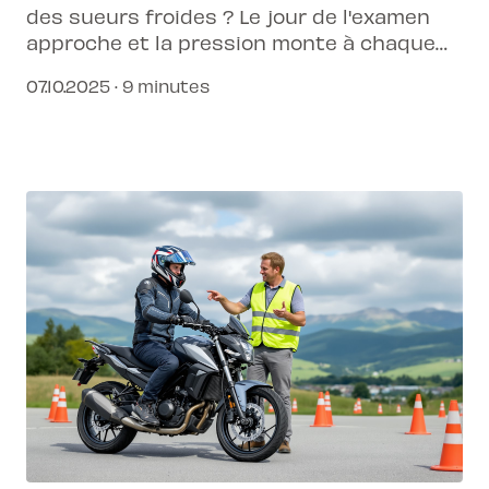
des sueurs froides ? Le jour de l'examen
approche et la pression monte à chaque
manœuvre ? Découvre comment
07.10.2025 · 9 minutes
transformer ces défis en automatismes et
assurer ta réussite grâce à une
préparation ciblée.