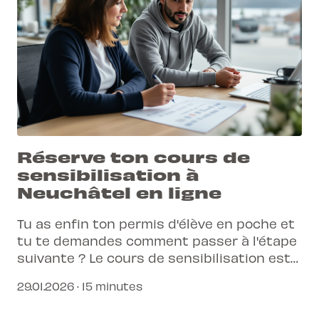
Réserve ton cours de
sensibilisation à
Neuchâtel en ligne
Tu as enfin ton permis d'élève en poche et
tu te demandes comment passer à l'étape
suivante ? Le cours de sensibilisation est
le passage obligé pour affiner tes réflexes
29.01.2026 · 15 minutes
et garantir ta sécurité avant l'examen
pratique.