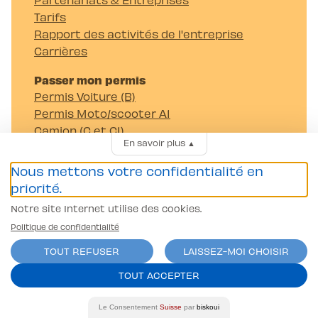
Tarifs
Rapport des activités de l'entreprise
Carrières
Passer mon permis
Permis Voiture (B)
Permis Moto/scooter A1
Camion (C et C1)
En savoir plus
▲
Tracteur (G)
Remorque (BE et CE)
Nous mettons votre confidentialité en
Autocar (D et D1)
priorité.
Coordonnées bancaires
Notre site Internet utilise des cookies.
Banque Raiffeisen Gros-de-Vaud
CH07 8080 8002 0751 5376 4
Politique de confidentialité
Auto-Moto-Ecole Pittet SA
TOUT REFUSER
LAISSEZ-MOI CHOISIR
Av. Juste-Olivier 23 1006 Lausanne
TOUT ACCEPTER
Le Consentement
Suisse
par
biskoui