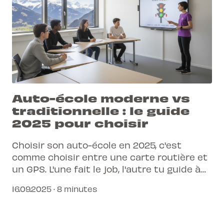
Auto-école moderne vs
traditionnelle : le guide
2025 pour choisir
Choisir son auto-école en 2025, c'est
comme choisir entre une carte routière et
un GPS. L'une fait le job, l'autre tu guide à
chaque étape, en temps réel et sans
16.09.2025 · 8 minutes
stress. Découvre pourquoi l'approche
moderne et connectée change
complètement la donne pour obtenir ton