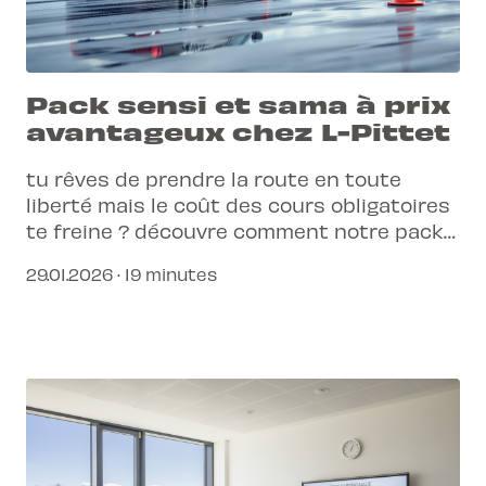
Pack sensi et sama à prix
avantageux chez L-Pittet
tu rêves de prendre la route en toute
liberté mais le coût des cours obligatoires
te freine ? découvre comment notre pack
combiné sensibilisation et samaritains te
29.01.2026 · 19 minutes
permet de gagner du temps et de l'argent
tout en bénéficiant d'une formation de
qualité supérieure.