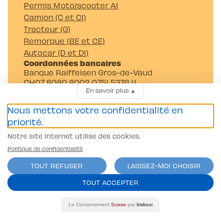
Permis Moto/scooter A1
Camion (C et C1)
Tracteur (G)
Remorque (BE et CE)
Autocar (D et D1)
Coordonnées bancaires
Banque Raiffeisen Gros-de-Vaud
CH07 8080 8002 0751 5376 4
En savoir plus
▲
Auto-Moto-Ecole Pittet SA
Av. Juste-Olivier 23 1006 Lausanne
Nous mettons votre confidentialité en
priorité.
Notre site Internet utilise des cookies.
Politique de confidentialité
TOUT REFUSER
LAISSEZ-MOI CHOISIR
Conditions générales
TOUT ACCEPTER
Politique de confidentialité
contact@l-pittet.ch
Le Consentement
Suisse
par
biskoui
site par
ercos.ch