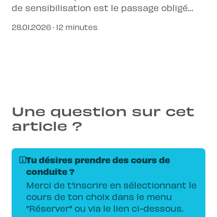
de sensibilisation est le passage obligé
pour affiner tes réflexes et comprendre
28.01.2026 · 12 minutes
les dangers du trafic avant ton examen
pratique.
Une question sur cet
article ?
Tu désires prendre des cours de
conduite ?
Merci de t'inscrire en sélectionnant le
cours de ton choix dans le menu
"Réserver" ou via le lien ci-dessous.