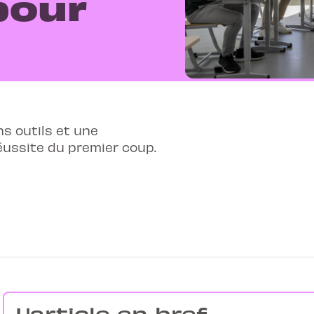
pour
s outils et une
éussite du premier coup.
L'article en bref