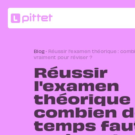
Blog
·
Réussir l'examen théorique : comb
vraiment pour réviser ?
Réussir
l'examen
théorique 
combien d
temps faut