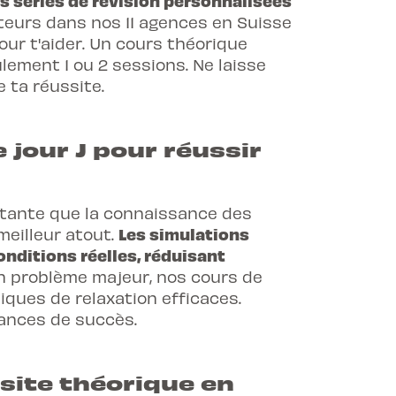
s séries de révision personnalisées
iteurs dans nos 11 agences en Suisse
our t'aider. Un cours théorique
lement 1 ou 2 sessions. Ne laisse
 ta réussite.
 jour J pour réussir
tante que la connaissance des
Les simulations
 meilleur atout.
onditions réelles, réduisant
 un problème majeur, nos
cours de
ques de relaxation efficaces.
hances de succès.
site théorique en