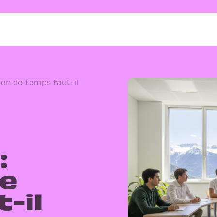
ien de temps faut-il
:
e
-il