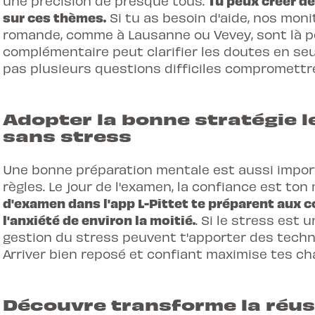
Tu peux créer de
une précision de presque tous.
sur ces thèmes.
Si tu as besoin d'aide, nos mon
romande, comme à
Lausanne
ou Vevey, sont là p
complémentaire peut clarifier les doutes en seu
pas plusieurs questions difficiles compromettre
Adopter la bonne stratégie le
sans stress
Une bonne préparation mentale est aussi impor
règles. Le jour de l'examen, la confiance est ton
d'examen dans l'app L-Pittet te préparent aux c
l'anxiété de environ la moitié.
. Si le stress est
gestion du stress
peuvent t'apporter des techni
Arriver bien reposé et confiant maximise tes c
Découvre transforme la réus